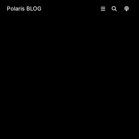
undefined | undefined
Polaris BLOG