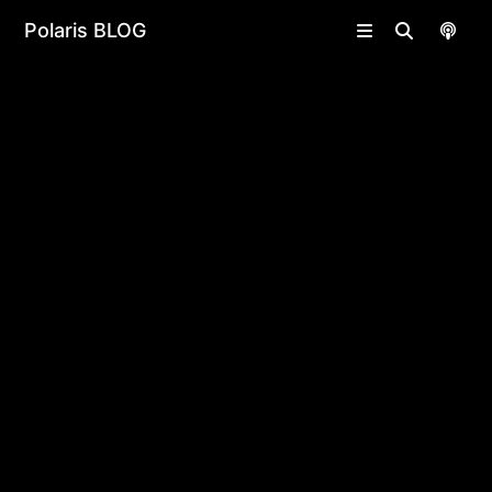
undefined | undefined
Polaris BLOG