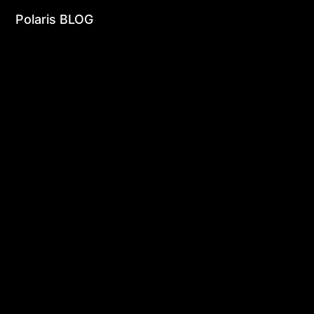
undefined | undefined
Polaris BLOG