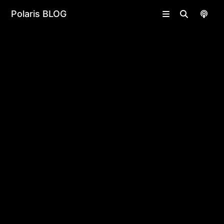
undefined | undefined
Polaris BLOG