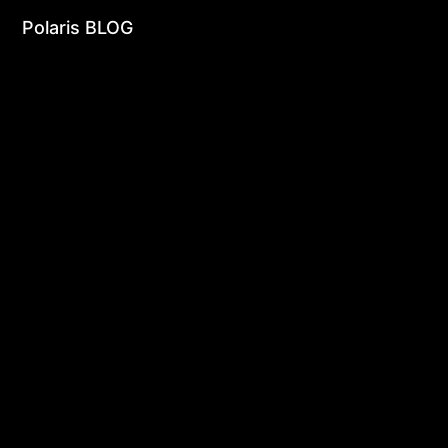
undefined | undefined
Polaris BLOG