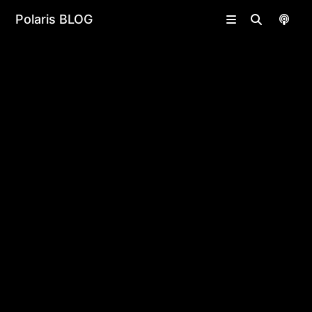
undefined | undefined
Polaris BLOG