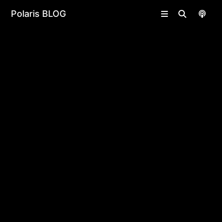
undefined | undefined
Polaris BLOG