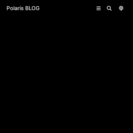
undefined | undefined
Polaris BLOG